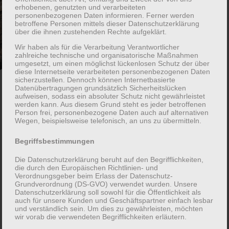
erhobenen, genutzten und verarbeiteten
personenbezogenen Daten informieren. Ferner werden
betroffene Personen mittels dieser Datenschutzerklärung
über die ihnen zustehenden Rechte aufgeklärt.
Wir haben als für die Verarbeitung Verantwortlicher
zahlreiche technische und organisatorische Maßnahmen
umgesetzt, um einen möglichst lückenlosen Schutz der über
diese Internetseite verarbeiteten personenbezogenen Daten
sicherzustellen. Dennoch können Internetbasierte
Datenübertragungen grundsätzlich Sicherheitslücken
Kontakt
aufweisen, sodass ein absoluter Schutz nicht gewährleistet
werden kann. Aus diesem Grund steht es jeder betroffenen
Person frei, personenbezogene Daten auch auf alternativen
Wegen, beispielsweise telefonisch, an uns zu übermitteln.
Zimmerei Jessen
Begriffsbestimmungen
Adrian Jessen
Löwenzahnweg 23
Die Datenschutzerklärung beruht auf den Begrifflichkeiten,
die durch den Europäischen Richtlinien- und
26135 Oldenburg
Verordnungsgeber beim Erlass der Datenschutz-
Tel.: 0162 / 86 90 339
Grundverordnung (DS-GVO) verwendet wurden. Unsere
Datenschutzerklärung soll sowohl für die Öffentlichkeit als
E-Mail: info@zimmerei-jessen.de
auch für unsere Kunden und Geschäftspartner einfach lesbar
und verständlich sein. Um dies zu gewährleisten, möchten
wir vorab die verwendeten Begrifflichkeiten erläutern.
Kontaktformular